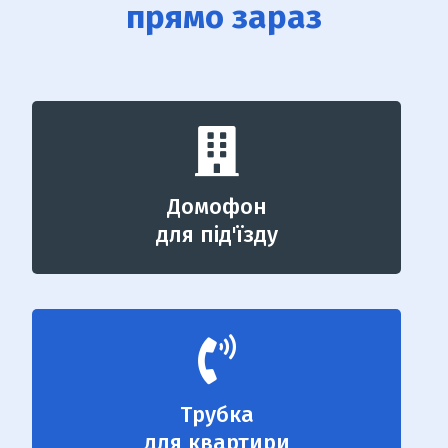
прямо зараз
Домофон
для під'їзду
Трубка
для квартири