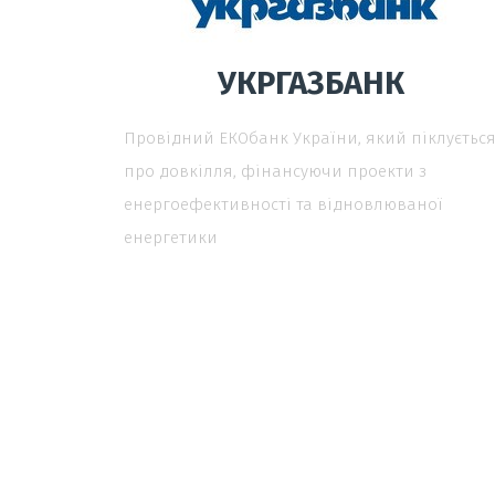
УКРГАЗБАНК
Провідний ЕКОбанк України, який піклуєтьс
про довкілля, фінансуючи проекти з
енергоефективності та відновлюваної
енергетики