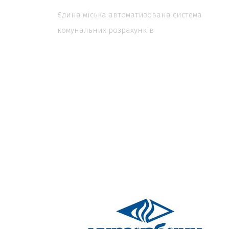
Єдина міська автоматизована система
комунальних розрахунків