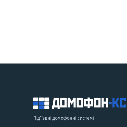
Під'їздні домофонні системі