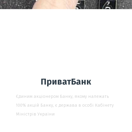
ПриватБанк
Єдиним акціонером Банку, якому належать
100% акцій Банку, є держава в особі Кабінету
Міністрів України