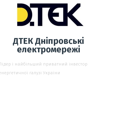
ДТЕК Дніпровські
електромережі
Лідер і найбільший приватний інвестор
енергетичної галузі України