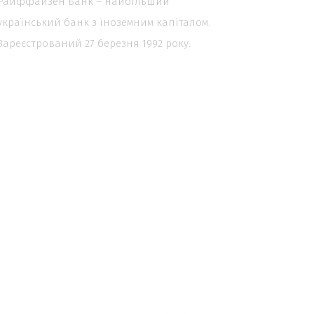
Райффайзен Банк – найбільший
український банк з іноземним капіталом.
Зареєстрований 27 березня 1992 року.