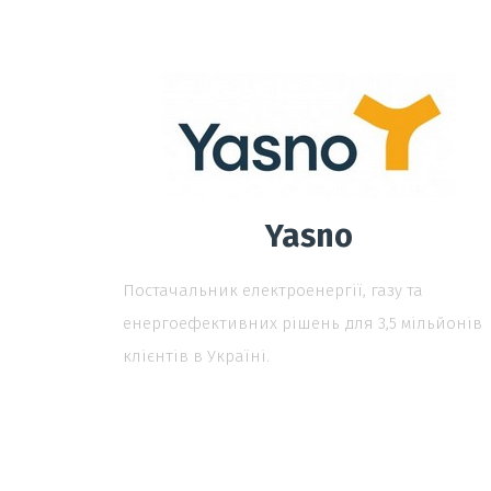
Yasno
Постачальник електроенергії, газу та
енергоефективних рішень для 3,5 мільйонів
клієнтів в Україні.