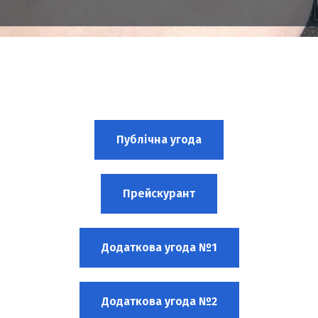
Публічна угода​
Прейскурант
Додаткова угода №1​
Додаткова угода №2​