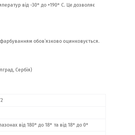
ператур від -30° до +190° С. Це дозволяє
д фарбуванням обов’язково оцинковується.
лград, Сербія)
72
пазонах від 180° до 18° та від 18° до 0°